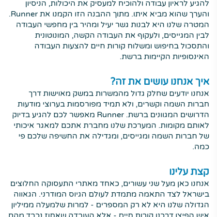
להגיע לראיון עבודה ולהוכיח למעסיק את היכולות, הניסיון
והערך שהוא מביא איתו. מתוך ההבנה הזו הקמנו את Runner.
המטרה שלנו היא לבנות גשר יעיל ומהיר בין מחפשי העבודה
לבין המגייסים, ולעקוף את העבודה הקשה, המונוטונית
והתסכול בחיפוש ומשלוח קורות חיים להצעות העבודה
האינסופיות הקיימות ברשת.
איך אנחנו עושים את זה?
אנחנו יודעים שחלק גדול מהמשרות במשק מאוישות דרך
חברות השמה וקשרים, ולא תמיד מפורסמות בערוצי מודעות
הדרושים המגוונים ברשת. Runner מאפשר לכם להגיע בדיוק
לאותם מקומות. המערכת שלנו מחברת אתכם למאגר איכותי
של חברות השמה ומגייסים, ומגדילה את החשיפה שלכם פי
כמה.
קצת עלינו
אנחנו כאן מעל שני עשורים, כאחד מאתרי התעסוקה החלוצים
בישראל לצד התאמה מתמדת לעולם הגיוס המודרני. הגאווה
הגדולה שלנו היא לא רק המספרים - למרות שלמעלה ממיליון
איש הפיצו דרכנו קורות חיים - אלא העובדה שאחוז נכבד מהם