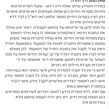
שאין ממנו דרך חזרה.
במידה והמידע שהנך שולח הינו רגיש - שקול הסרת פרטים
מזהים מקורות החיים כגון שמות מעסיקים ו/או פרטים אישיים.
ניתן לציין בקורות החיים מספר טלפון ו/או דוא"ל בלבד ללא
פרטים מזהים אחרים.
על מנת להגן על פרטיותו של מחפש העבודה, ראנר אינו שולח
את כתובת הדואר האלקטרוני שנמסר לו בעת מילוי הטופס
בעת משלוח קורות החיים, אלא שולח לחברות קישור מוצפן
שממנו באפשרות החברה לפנות אל המועמד באמצעות המייל
וזאת מבלי לקבל את כתובת המייל של המועמד. לכן מומלץ
שלא לציין את כתובת המייל על גבי קורות החיים וזאת על מנת
לשמור על פרטיות ולמנוע אפשרות דיוור אוטומטי על ידי
החברות וקבלת מיילים לא רצויים.
יודגש כי אין כל חובה למסירת מידע אישי באתר ו/או בשירותיו.
למען הסר ספק, מובהר כי לא חלה עליך כל חובה למסור מידע
אישי ו/או לאפשר לצדדים שלישיים לקבל מידע אישי לגביך
במסגרת השימוש באתר.
עם זאת, ללא מסירת מידע רלוונטי הנדרש לשירותים מסויימים
כגון הפצת קורות חיים, לא ניתן יהיה לעשות שימוש מלא
בשירותים אלו.