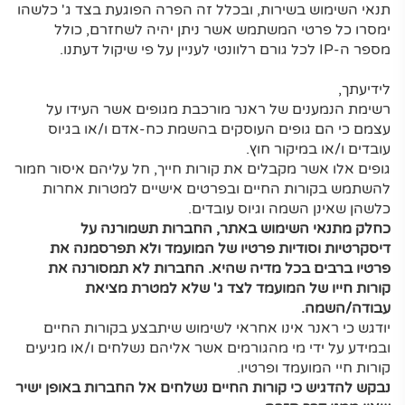
תנאי השימוש בשירות, ובכלל זה הפרה הפוגעת בצד ג' כלשהו
ימסרו כל פרטי המשתמש אשר ניתן יהיה לשחזרם, כולל
מספר ה-IP לכל גורם רלוונטי לעניין על פי שיקול דעתנו.
לידיעתך,
רשימת הנמענים של ראנר מורכבת מגופים אשר העידו על
עצמם כי הם גופים העוסקים בהשמת כח-אדם ו/או בגיוס
עובדים ו/או במיקור חוץ.
גופים אלו אשר מקבלים את קורות חייך, חל עליהם איסור חמור
להשתמש בקורות החיים ובפרטים אישיים למטרות אחרות
כלשהן שאינן השמה וגיוס עובדים.
כחלק מתנאי השימוש באתר, החברות תשמורנה על
דיסקרטיות וסודיות פרטיו של המועמד ולא תפרסמנה את
פרטיו ברבים בכל מדיה שהיא. החברות לא תמסורנה את
קורות חייו של המועמד לצד ג' שלא למטרת מציאת
עבודה/השמה.
יודגש כי ראנר אינו אחראי לשימוש שיתבצע בקורות החיים
ובמידע על ידי מי מהגורמים אשר אליהם נשלחים ו/או מגיעים
קורות חיי המועמד ופרטיו.
נבקש להדגיש כי קורות החיים נשלחים אל החברות באופן ישיר