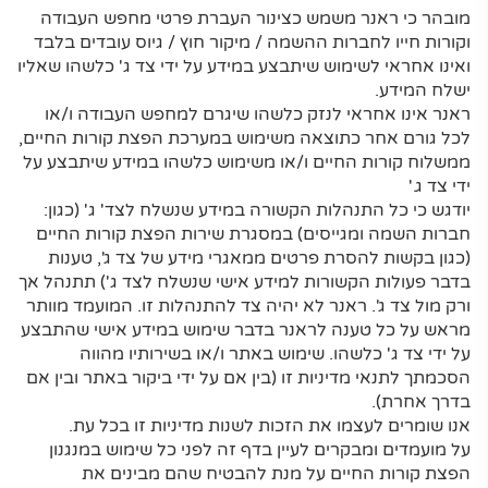
מובהר כי ראנר משמש כצינור העברת פרטי מחפש העבודה
וקורות חייו לחברות ההשמה / מיקור חוץ / גיוס עובדים בלבד
ואינו אחראי לשימוש שיתבצע במידע על ידי צד ג' כלשהו שאליו
ישלח המידע.
ראנר אינו אחראי לנזק כלשהו שיגרם למחפש העבודה ו/או
לכל גורם אחר כתוצאה משימוש במערכת הפצת קורות החיים,
ממשלוח קורות החיים ו/או משימוש כלשהו במידע שיתבצע על
ידי צד ג.'
יודגש כי כל התנהלות הקשורה במידע שנשלח לצד' ג' (כגון:
חברות השמה ומגייסים) במסגרת שירות הפצת קורות החיים
(כגון בקשות להסרת פרטים ממאגרי מידע של צד ג', טענות
בדבר פעולות הקשורות למידע אישי שנשלח לצד ג') תתנהל אך
ורק מול צד ג'. ראנר לא יהיה צד להתנהלות זו. המועמד מוותר
מראש על כל טענה לראנר בדבר שימוש במידע אישי שהתבצע
על ידי צד ג' כלשהו. שימוש באתר ו/או בשירותיו מהווה
הסכמתך לתנאי מדיניות זו (בין אם על ידי ביקור באתר ובין אם
בדרך אחרת).
אנו שומרים לעצמו את הזכות לשנות מדיניות זו בכל עת.
על מועמדים ומבקרים לעיין בדף זה לפני כל שימוש במנגנון
הפצת קורות החיים על מנת להבטיח שהם מבינים את