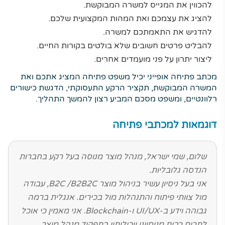
להכווין את המגייס למשרה המבוקשת.
להציג את עצמכם ואת המהות המקצועית שלכם.
להדגיש את התאמתכם למשרה.
להבליט פרטים חשובים שלא בולטים בקורות החיים.
ליצור יתרון על פני מועמדים אחרים.
מכתב פתיחה אופייני יכיל משפט פתיחה המציג אתכם ואת
המשרה המבוקשת, תקציר הרקע התעסוקתי, הדגשת כישורים
רלוונטיים, ומשפט מסכם המביע רצון להמשך התהליך.
דוגמאות למכתבי פתיחה
שלום, שמי ישראל, מנהל מוצר מנוסה בעל רקע בחברות
הנדסה גלובליות.
אני בעל ניסיון עשיר בניהול מוצר B2C /B2B2C, עבודה
מול צוותי פיתוח והתנהלות מול בכירים. אנגלית ברמה
גבוהה וידע ב-UI/UX ו-Blockchain. אני מאמין כי אוכל
לתרום רבות מניסיוני ויכולותיי בתפקיד מנהל מוצר