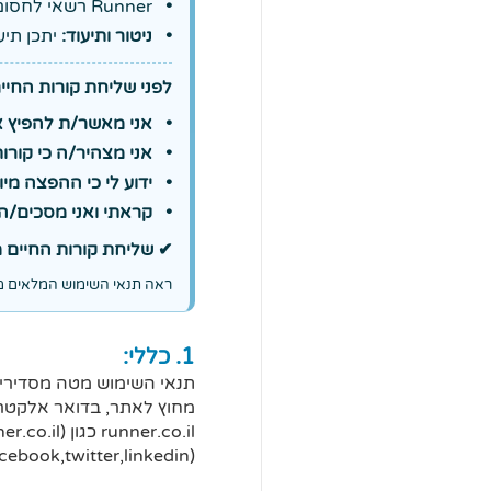
Runner רשאי לחסום/להשעות משתמשים שמפרים תנאים.
ניטור ותיעוד:
יתכן תיעוד טכני (כמו IP וסטטוס 
לפני שליחת קורות החיי
אני מאשר/ת להפיץ את
אני מצהיר/ה כי קורו
ידוע לי כי ההפצה מי
קראתי ואני מסכים/ה
✔ שליחת קורות החיים מ
ראה תנאי השימוש המלאים 
1. כללי:
מחוץ לאתר, בדואר אלקטרונ
(facebook,twitter,linkedin) המקושרים לאתר ו/או לשירותים אותם הוא מעניק (ביחד ולחוד