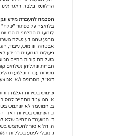
הרלוונטי בלבד. ראנר אינו
הסכמה להעברת מידע ונקו
בלחיצה על כפתור "שלח" ו
לנמענים החיצוניים הרשומי
מרגע שהמידע נשלח משרתי ר
אבטחה, שימוש, עיבוד, העב
פעולות הנמענים במידע לא
בשליחת קורות החיים המועמ
חברות שאליהן נשלחים קורו
משרות עבורו וביצוע תהליכי
דוא"ל, מסרונים ו/או אמצעי
שימוש בשירות הפצת קורות
א. המועמד מתחייב למסור א
ב. המועמד לא ישתמש בשמות
ג. השימוש בשירות ראנר הי
ד. המועמד מתחייב שלא לב
ה. חל איסור להשתמש בשיר
ו. מבלי לפגוע בכלליות הא