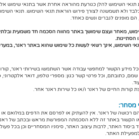
 תנאי השימוש להלן כגורעת מהוראה אחרת אשר בתנאי שימוש אלו.
לבד ולא תשמשנה לצורך פירוש הוראות תנאי השימוש. תנאי השימוש
 הם מופנים לגברים ונשים כאחד.
ימוש, מאחר ועצם שימושך באתר מהווה הסכמה חד משמעית ובלתי 
הסתייגות.
י השימוש, אינך רשאי לעשות כל שימוש שהוא באתר ראנר, במערכות
כל מידע הקשור למחפשי עבודה אשר השתמשו בשירותי ראנר, קורות
שמם, כתובתם, וכל פרטי קשר כגון: מספרי טלפון, דואר אלקטרוני, 
ד.
 קורות החיים של ראנר ו/או כל שירות ראנר אחר.
 רכושה של ראנר. אין להעתיק או לפרסם את הדפים במלואם או בחל
ו/או הקשור באתר זה ללא הסכמתה המפורשת מראש ובכתב של ראנר
ומד ביסוד האתר, לרבות עיצוב האתר, סימניו המסחריים וכן בכל פעו
למפעילת האתר.