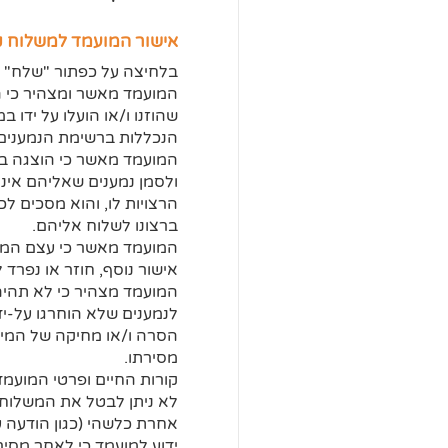
אישור המועמד למשלוח קו
בלחיצה על כפתור "שלח" ו
המועמד מאשר ומצהיר כי ה
שהוזנו ו/או הועלו על ידו 
הנכללות ברשימת הנמענים ש
המועמד מאשר כי הוצגה בפ
ולסמן נמענים שאליהם אינו
הרצויות לו, והוא מסכים ל
ברצונו לשלוח אליהם.
המועמד מאשר כי עצם המש
אישור נוסף, חוזר או נפרד ל
המועמד מצהיר כי לא תהיה
לנמענים שלא הוחרגו על-ידו
הסרה ו/או מחיקה של המידע
מסירתו.
קורות החיים ופרטי המועמ
לא ניתן לבטל את המשלוח 
אחרת כלשהי (כגון הודעה 
ידוע למועמד כי לאחר מסי