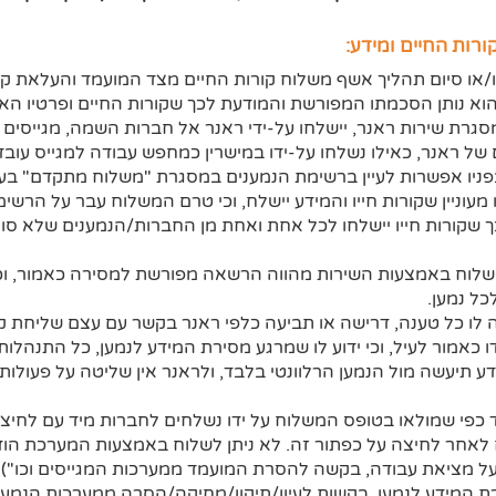
רות החיים ומידע:
/או סיום תהליך אשף משלוח קורות החיים מצד המועמד והעלאת קוב
וא נותן הסכמתו המפורשת והמודעת לכך שקורות החיים ופרטיו האי
במסגרת שירות ראנר, יישלחו על-ידי ראנר אל חברות השמה, מגייסים 
ל ראנר, כאילו נשלחו על-ידו במישרין כמחפש עבודה למגייס עובד
ניו אפשרות לעיין ברשימת הנמענים במסגרת "משלוח מתקדם" בע
 מעוניין שקורות חייו והמידע יישלח, וכי טרם המשלוח עבר על הרשי
כך שקורות חייו יישלחו לכל אחת ואחת מן החברות/הנמענים שלא סומ
לוח באמצעות השירות מהווה הרשאה מפורשת למסירה כאמור, וכי 
כל נמען.
 לו כל טענה, דרישה או תביעה כלפי ראנר בקשר עם עצם שליחת קו
 כאמור לעיל, וכי ידוע לו שמרגע מסירת המידע לנמען, כל התנהלות, 
 תיעשה מול הנמען הרלוונטי בלבד, ולראנר אין שליטה על פעולות
ד כפי שמולאו בטופס המשלוח על ידו נשלחים לחברות מיד עם לחיצ
לאחר לחיצה על כפתור זה. לא ניתן לשלוח באמצעות המערכת הודע
על מציאת עבודה, בקשה להסרת המועמד ממערכות המגייסים וכו").
רת המידע לנמען, בקשות לעיון/תיקון/מחיקה/הסרה ממערכות הנמען