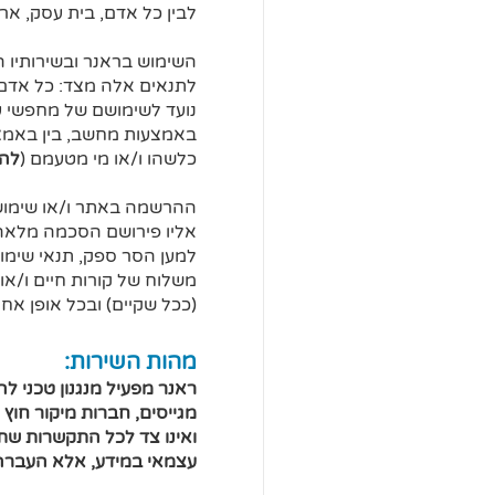
לבין כל אדם, בית עסק, א
השימוש בראנר ובשירותיו 
לתנאים אלה מצד: כל אדם ו
נועד לשימושם של מחפשי עב
באמצעות מחשב, בין באמצעות
כלשהו ו/או מי מטעמם (
להל
ההרשמה באתר ו/או שימוש ב
אליו פירושם הסכמה מלאה 
למען הסר ספק, תנאי שימוש
משלוח של קורות חיים ו/או
(ככל שקיים) ובכל אופן אח
מהות השירות:
ראנר מפעיל מנגנון טכני ל
מגייסים, חברות מיקור חוץ 
ואינו צד לכל התקשרות שתת
עצמאי במידע, אלא העברה 