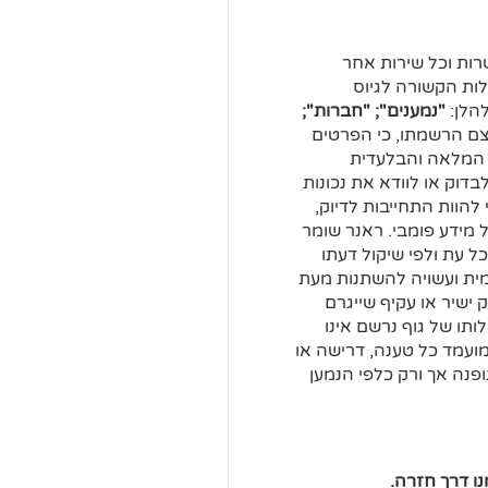
רות וכל שירות אחר
לות הקשורה לגיוס
להלן:
"נמענים"; "חברות";
צם הרשמתו, כי הפרטים
ות המלאה והבלעדית
דוק או לוודא את נכונות
להוות התחייבות לדיוק,
 מידע פומבי. ראנר שומר
ל עת ולפי שיקול דעתו
מית ועשויה להשתנות מעת
 ישיר או עקיף שייגרם
תו של גוף נרשם אינו
מועמד כל טענה, דרישה או
פנה אך ורק כלפי הנמען
נו דרך חזרה.