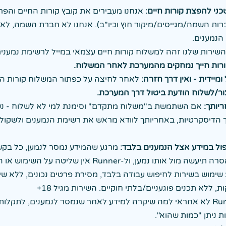
אנחנו מעבירים את קובץ קורות החיים והפ
ברות השמה/מגייסים/מיקור חוץ וכיו"ב). אנחנו לא חברת השמה, לא
הנמענים.
שירות שלנו זהה למשלוח קורות חיים עצמאי במייל לרשימת נמענים
רות חייך נמחקים מהמערכת לאחר המשלוח.
יידית - ואין דרך חזרה:
לאחר לחיצה על כפתור המשלוח קורות החי
ר/לשלוח הודעת ביטול דרך המערכת.
יותך:
אם השתמשת ב"משלוח מתקדם" וסימנת למי לא לשלוח - נש
 הדיסקרטיות, באחריותך לוודא מראש את רשימת הנמענים ולשקול 
ול במידע אצל הנמענים בלבד:
מרגע שהמידע נמסר לנמען, כל בק
ו נמען, ול-Runner אין שליטה על השימוש או האחסון אצלם.
שימוש בשירות לחיפוש עבודה בלבד, מסירת פרטים נכונים, ללא שי
 ללא תכנים פוגעניים/בלתי חוקיים. השירות מגיל 18+
Runner לא אחראי למה שיקרה למידע לאחר שנמסר לנמענים, לתקלו
 ניתן "כמות שהוא".