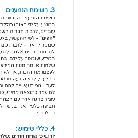
3. רשימת הנמענים
רשימת הנמענים הרשומים ל
המוצע על ידי ראנר) כוללת
עובדים, לרבות חברות השמה,
"גופים"
- לפי ההקשר, בלשו
שמסר לראנר - לרבות שם הגו
לנכונות פרטים אלה חלה על
המידע שנמסר על ידם. בחר ר
שלמות או מהימנות המידע, 
לעצמו את הזכות, אך לא הח
הבלעדי, ללא הודעה מראש 
לעת - גופים עשויים להתווס
למועמד כתוצאה ממידע כוזב
עומד בקנה אחד עם הצהרתו,
תביעה כלפי ראנר בקשר לכך
הרלוונטי.
4. כללי שימוש:
יודגש כי קורות החיים נשל