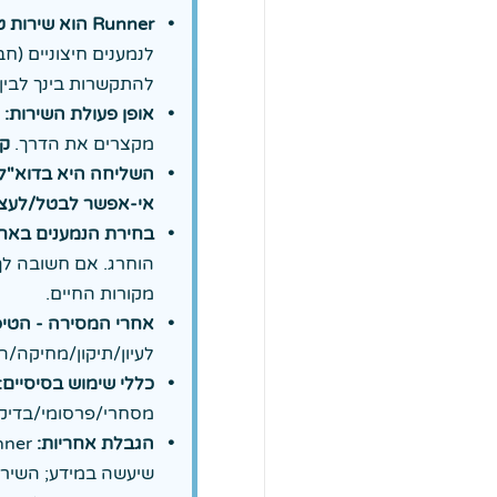
Runner הוא שירות טכני להפצת קורות חיים:
לנמענים חיצוניים (ח
להתקשרות בינך לבין 
אופן פעולת השירות:
ה
מקצרים את הדרך.
קו
השליחה היא בדוא"ל ומ
אי-אפשר לבטל/לעצו
בחירת הנמענים באחר
הוחרג. אם חשובה לך
מקורות החיים.
אחרי המסירה - הטיפ
לעיון/תיקון/מחיקה/הסרה תיעשה מול אות
כללי שימוש בסיסיים:
מסחרי/פרסומי/בדיקות,
הגבלת אחריות:
שיעשה במידע; השירות