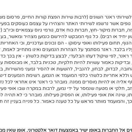
שירותי ראנר השונים (לרבות שירות הפצת קורות החיים, פרסום מש
 גופים אשר נרשמו לשירותי האתר והצהירו על עצמם כעוסקים בפעי
 חברות מיקור-חוץ, חברות כוח אדם, גורמי גיוס עצמאיים וכיו"ב (
ן יחיד או רבים). כל גוף המבקש להירשם כנמען מצהיר ומאשר, בע
ף, תחום פעילותו ואופי עיסוקו - הם נכונים ועדכניים, וכי האחרי
יו בלבד. ראנר מסתמך על הצהרות הנמענים ואינו מתחייב לאמת, לב
אנר, לפי שיקול דעתו הבלעדי, לבצע בדיקות כלשהן - אין בכך כדי 
ובדיקות כאמור עשויות להיות חלקיות, טכניות בלבד, או מבוססות על
ובה, לבדוק, לבחון, להגביל, להשעות או להסיר נמעני מהשירות, בכ
וללא אחריות כלשהי כלפי המועמד או הנמען. רשימת הנמענים דינ
ף אליה או להיות מוסרים ממנה. מובהר כי ראנר אינו אחראי לכל נזק
, חלקי או מטעה שנמסר על ידי נמען, לרבות במקרה שבו אופי פעילו
 שינה את אופי פעילותו, או הפסיק פעילותו. מובהר כי לא תהיה ל
, והמועמד מוותר מראש על כל טענה כאמור. כל פנייה בעניין זה תו
חים אל החברות באופן ישיר באמצעות דואר אלקטרוני, אופן שאין ממ