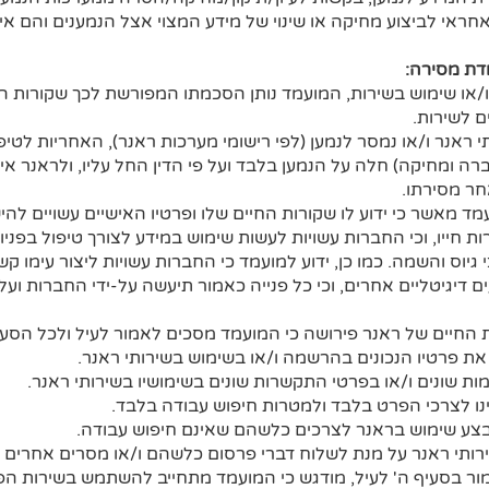
 אחראי לביצוע מחיקה או שינוי של מידע המצוי אצל הנמענים והם אי
דת מסירה:
/או שימוש בשירות, המועמד נותן הסכמתו המפורשת לכך שקורות הח
ם לשירות.
אנר ו/או נמסר לנמען (לפי רישומי מערכות ראנר), האחריות לטיפו
רה ומחיקה) חלה על הנמען בלבד ועל פי הדין החל עליו, ולראנר אין
חר מסירתו.
ד מאשר כי ידוע לו שקורות החיים שלו ופרטיו האישיים עשויים לה
ת חייו, וכי החברות עשויות לעשות שימוש במידע לצורך טיפול בפני
 גיוס והשמה. כמו כן, ידוע למועמד כי החברות עשויות ליצור עימו 
ם דיגיטליים אחרים, וכי כל פנייה כאמור תיעשה על-ידי החברות ועל
 החיים של ראנר פירושה כי המועמד מסכים לאמור לעיל ולכל הסע
ת פרטיו הנכונים בהרשמה ו/או בשימוש בשירותי ראנר.
 שונים ו/או בפרטי התקשרות שונים בשימושיו בשירותי ראנר.
נו לצרכי הפרט בלבד ולמטרות חיפוש עבודה בלבד.
צע שימוש בראנר לצרכים כלשהם שאינם חיפוש עבודה.
ותי ראנר על מנת לשלוח דברי פרסום כלשהם ו/או מסרים אחרים 
מור בסעיף ה' לעיל, מודגש כי המועמד מתחייב להשתמש בשירות הפ