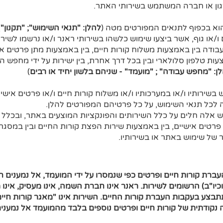
רגון או חברה המשתמש בשירותי האתר.
הוא בכפוף לתנאים המפורטים מטה (
להלן: "תנאי השימוש"; "תקנון"
)
/או גוף, אשר ביצעו שימוש כלשהו בשירותי ראנר ו/או נרשמו לשיר
ודה בין באמצעות משלוח קורות חיים, בין באמצעות מתן פרטים אישי
 טלפון סלולארי ובין בכל דרך אחרת, בין ישירות על ידי מחפש העבו
ן: "מחפש עבודה" ; "מועמד" - שניהם בלשון יחיד או רבים
)
שירותיו ו/או במערכותיו ו/או משלוח קורות חיים ו/או פרטים איש
לכל תנאי השימוש, על כל פרטיהם המפורטים להלן.
 אלה חלים על כלל השירותים והפונקציות המוצעים באתר, ובכלל ז
 פרטים אישיים, בין באמצעות שירות הפצת קורות החיים ובין במס
ר של שימוש באתר או בשירותיו.
העברת קורות חיים ופרטים כפי שנמסרו על ידי המועמד, אל נמענים ח
וכיו"ב) הרשומים לשירות. ראנר אינו חברת השמה, אינו מעסיק, אינו מ
בצע בעקבות העברת קורות החיים. השירות אינו "מאגר קורות חיים
נקודתית של קורות חיים ופרטים נוספים בלבד מהמועמד אל נמענים