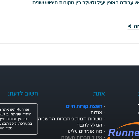
 עבודה באופן יעיל ולשלב בין מקורות חיפוש שונים
.
⮜
מה
אתר:
חשוב לדעת:
·
הפצת קורות חיים
Runner הינו 
·
אודות
היחידי שמתחייב לשמ
·
משרות חמות מחברות ההשמה
- פרטיך וקורות חיי
במערכת ולא מתבצע 
·
המלץ לחבר
מצד הא
·
מה אומרים עלינו
·
איזור חברות השמה