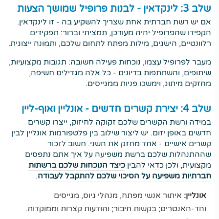
שלב 3: לינקדאין - לבנות פרופיל שמושך הצעות
אם יש רשת חברתית אחת שצריך להשקיע בה - זו לינקדאין.
הקפידו שהפרופיל יהיה מעודכן, תמציתי וברור: תפקידים
רלוונטיים, הישגים, מילות מפתח לתחום שלכם, ותמונה ייצוגית.
מעבר לפרופיל עצמו, נוכחות פעילה חשובה: תגובות מקצועיות,
שיתופים, והשתתפות בדיונים - כל אלה מגדילים חשיפה,
מחזקים מיתוג, וימשכו פניות ממגייסים.
שלב 4: יצירת קשרים חדשים - אונליין ואוף-ליין
במידה ורשת הקשרים שלכם זקוקה לחיזוק, ייצרו קשרים
חדשים באופן יזום. יש ליצור שילוב בין פלטפורמות אונליין לבין
קשרים אישיים - אחד מחזק את השני. חשוב לזכור
שההתנהלות שלכם ברשת משפיעה על איך אתם נתפסים
מקצועית, ולכן כדאי להבין
כיצד הנוכחות שלכם ברשתות
חברתיות משפיעה על הסיכוי שלכם להתקבל לעבודה
.
אונליין:
איתור אנשי מפתח, מנהלי גיוס, מגייסים
והד-האנטרים; בקשות חיבור; והודעות קצרות וממוקדות.