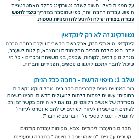
על הפניות כאלו. חשוב לשלב נטוורקינג כחלק מאסטרטגיית
חיפוש עבודה רחבה יותר, כפי שמוסבר במדריך
כיצד לחפש
עבודה בצורה יעילה ולהגיע להזדמנויות נוספות
.
נטוורקינג זה לא רק לינקדאין
לינקדאין היא כלי חזק, אבל רשת הקשרים שלכם רחבה הרבה
יותר. היא כוללת חברים מהלימודים ומהצבא, קולגות לשעבר,
מנהלים קודמים, לקוחות, שכנים, בני משפחה ומכרים - כל מי
שיכול לחבר אתכם לאנשים נוספים, תפקידים וחברות.
שלב 1: מיפוי הרשת - רחבה ככל הניתן
רוב האנשים פונים לחבריהם הקרובים, אבל דווקא "קשרים
רחוקים" עשויים לפתוח דלתות למעגלים חדשים. הכינו רשימה
מסודרת של אנשים רלוונטיים, גם אם לא הייתם בקשר זמן רב.
לעיתים הם ישמחו לעזור ולעיתים יש להם אינטרס לעזור (
לדוגמא - תגמול כספי על "חבר מביא חבר").
חברים מהעבר: לימודים, צבא, מקומות עבודה קודמים
קשרים עקיפים: "מישהו שמכיר מישהו" בחברה שמעניינת