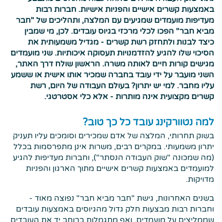
באמצעות קשרים אישיים והפניות אישיות. חברות רבות
מעדיפות מועמדים שמגיעים עם המלצה, ותהליכים של "חבר
מביא חבר" הפכו לכלי מרכזי בגיוס עובדים. לכן, מי שמבין
כיצד לבנות ולתחזק רשת קשרים - מגדיל משמעותית את
הסיכוי שלו להגיע להזדמנויות תעסוקה איכותיות. שני מועמדים
מגישים קורות חיים לאותה משרה. הראשון שולח דרך האתר,
השני מועבר על ידי עובד בחברה שמכיר אותו אישית או ששמע
עליו מחבר. למי יש יתרון? בעולם העבודה של היום, רשת
קשרים מקצועית אינה מותרות - אלא כלי אסטרטגי.
למה נטוורקינג עובד כל כך טוב?
בשוק תחרותי, המלצה של אדם שמכירים וסומכים עליו תעניק
יתרון משמעותי. במקרים רבים, משרות אינן מתפרסמות בכלל
(מה שמכונה "שוק העבודה הנסתר"), וחברות מעדיפות להגיע
למועמדים באמצעות קשרים אישיים מתוך הארגון והפניות
מדויקות.
בשנים האחרונות, גישת "חבר מביא חבר" נפוצה מאוד -
וחברות רבות מבצעות חלק גדול מהגיוסים באמצעות עובדים
שממליצים על מועמדים, ואף מתגמלות ברוחב יד את העובדים