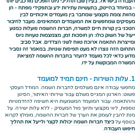
העבודה בישראל. בעידן שבו תהליכי גיוס הופכים מורכבים יותר
- במיוחד בהייטק, בתעשיות עתירות ידע ובתפקידי מפתח - הן
מהוות צומת מקצועי שמחבר בין מועמדים איכותיים לבין
מעסיקים שמחפשים את המועמדים המתאימים. מעבר לחיבור
הטכני בין קורות חיים למשרה, חברות ההשמה פועלות כמנוע
ייעול של השוק כולו: הן חוסכות זמן, מצמצמות טעויות גיוס
ומייצרות התאמה ארוכת טווח לשני הצדדים. אבל סביב
התחום הזה נוצרו לא מעט תפיסות שגויות. במאמר זה נסביר
מדוע כדאי לכל מועמד להעזר בחברות ההשמה למציאת
המשרה המבוקשת על ידו.
1. עלות השירות - חינם
תמיד
למועמד
מחפשי עבודה אינם משלמים לחברות השמה. המודל העסקי
פשוט: הארגון המגייס משלם עבור שירותי האיתור, הסינון
וההתאמה. עבור המועמד המשמעות היא חשיפה להזדמנויות
נוספות, ליווי מקצועי ותיווך מול המעסיק - ללא עלות ישירה. על
מנת להבין לעומק את הערך של חברות ההשמה, מומלץ לקרוא
בנוסף על
כיצד חברות השמה יכולות לקצר ולייעל את תהליך
חיפוש העבודה
.