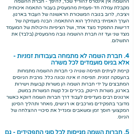
ההשמה אין אינטרס להוריד שכר, להיפך - חברת ההשמה
מקבלת עמלה חד-פעמית מהמעסיק בעבור התאמה איכותית
ויציבה, לרוב בגובה המשכורת הראשונה של העבוד בארגון.
הערך האמיתי בתהליך הוא ההתאמה: הבנה מעמיקה של
דרישות התפקיד מצד אחד, ושל הציפיות והיכולות של המועמד
מצד שני ועד זה חברת ההשמה גובה מהמעסיק (בלבד) את
התשלום.
4. חברת השמה לא מתמחה בעבודות זמניות -
אלא בגיוס מועמדים לכל משרה
קיימת לעיתים תפיסה שגויה כי חברות ההשמה מתמחות
בהעסקה זמנית. תפיסה זו אינה נכונה כלל. מרבית הגיוסים
המתבצים על ידי חברות השמה הן משרות קבועות וישירות
בארגון, משרות הייטק, בכירים וכל קשת המשרות במשק.
ארגונים רבים מעדיפים לעבוד דרך חברות השמה דווקא כאשר
מדובר בתפקידים מורכבים או רגישים, מאחר ותהליך הסינון
המקצועי חוסך זמן ומשאבים ומגדיל את סיכויי ההצלחה של
הגיוס.
5. חברות השמה מגייסות לכל סוגי התפקידים - גם