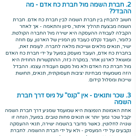
2. חברת השמה מול חברת כח אדם - מה
ההבדל?
חשוב להבחין בין חברת השמה לבין חברת כח אדם. חברת
השמה מבצעת תהליך איתור, סינון והתאמה - אך לאחר
הקבלה לעבודה ההעסקה היא ישירה מול החברה הקולטת.
כלומר, העובד נקלט כעובד מן המניין של הארגון, עם חוזה
ישיר, תנאים מלאים ושייכות מלאה לחברה. לעומת זאת,
בחברת כח אדם, העובד מועסק בפועל על ידי חברת כח האדם
ומושאל לארגון אחר. במקרה כזה, ההתקשרות החוזית היא
מול חברת כח האדם ולא מול מקום העבודה עצמו. ההבדל
הזה משמעותי מבחינת יציבות תעסוקתית, תנאים, תחושת
שייכות ומסלול קידום.
3. שכר ותנאים - אין "קנס" על גיוס דרך חברת
השמה
אחת האמונות הנפוצות היא שמועמד שמגיע דרך חברת השמה
יקבל שכר נמוך יותר או תנאים פחות טובים. בפועל, הנחה זו
שגויה לחלוטין. כאשר מדובר בהשמה ישירה, תנאי ההעסקה
נקבעים על ידי המעסיק - ולא על ידי חברת ההשמה. לחברת