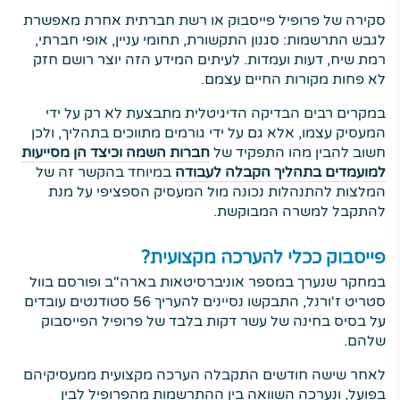
סקירה של פרופיל פייסבוק או רשת חברתית אחרת מאפשרת
לגבש התרשמות: סגנון התקשורת, תחומי עניין, אופי חברתי,
רמת שיח, דעות ועמדות. לעיתים המידע הזה יוצר רושם חזק
לא פחות מקורות החיים עצמם.
במקרים רבים הבדיקה הדיגיטלית מתבצעת לא רק על ידי
המעסיק עצמו, אלא גם על ידי גורמים מתווכים בתהליך, ולכן
חשוב להבין מהו התפקיד של
חברות השמה וכיצד הן מסייעות
למועמדים בתהליך הקבלה לעבודה
במיוחד בהקשר זה של
המלצות להתנהלות נכונה מול המעסיק הספציפי על מנת
להתקבל למשרה המבוקשת.
פייסבוק ככלי להערכה מקצועית?
במחקר שנערך במספר אוניברסיטאות בארה"ב ופורסם בוול
סטריט ז'ורנל, התבקשו נסיינים להעריך 56 סטודנטים עובדים
על בסיס בחינה של עשר דקות בלבד של פרופיל הפייסבוק
שלהם.
לאחר שישה חודשים התקבלה הערכה מקצועית ממעסיקיהם
בפועל, ונערכה השוואה בין ההתרשמות מהפרופיל לבין